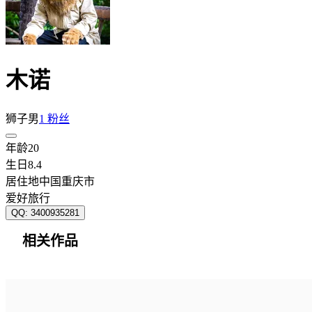
木诺
狮子
男
1 粉丝
年龄
20
生日
8.4
居住地
中国重庆市
爱好
旅行
QQ
:
3400935281
相关作品