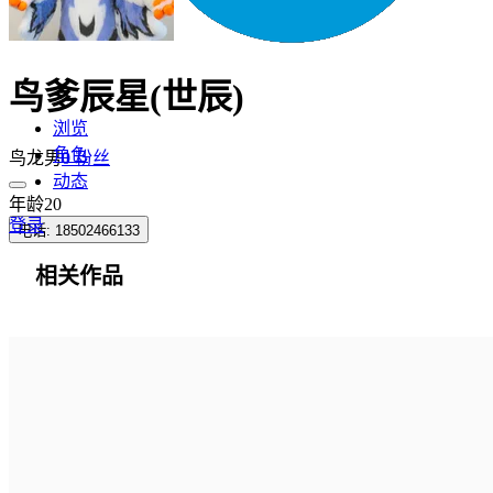
鸟爹辰星(世辰)
浏览
角色
鸟龙
男
0 粉丝
动态
年龄
20
登录
电话
:
18502466133
相关作品