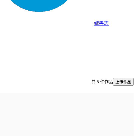
绒兽志
共 5 件作品
上传作品