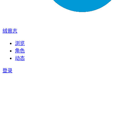
绒兽志
浏览
角色
动态
登录