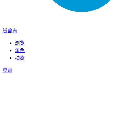
绒兽志
浏览
角色
动态
登录