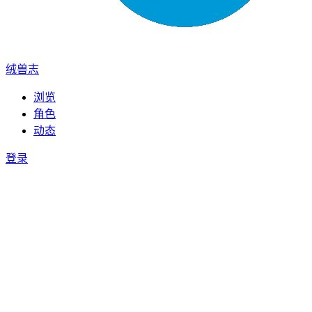
绒兽志
浏览
角色
动态
登录