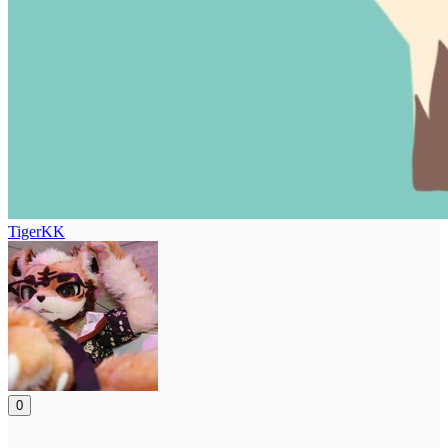
TigerKK
0