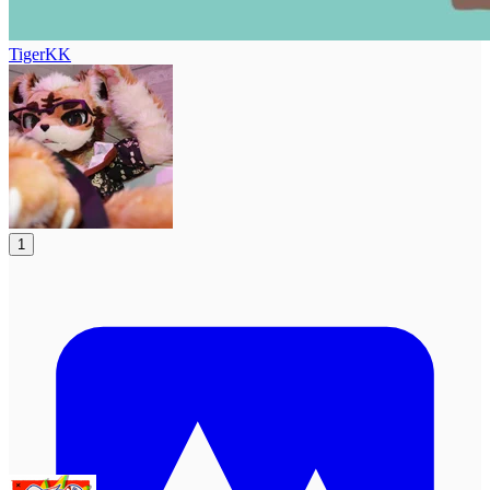
TigerKK
1