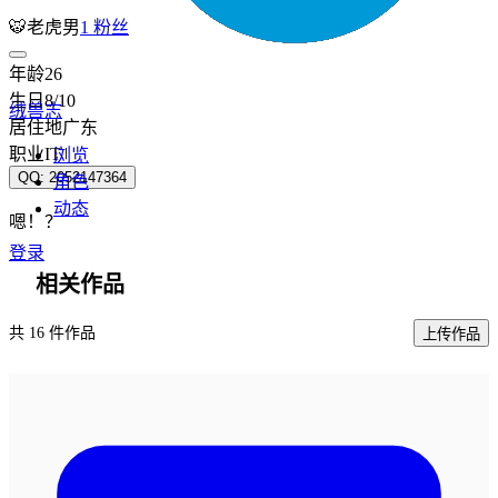
🐯老虎
男
1 粉丝
年龄
26
生日
8/10
绒兽志
居住地
广东
职业
IT
浏览
QQ
:
2052147364
角色
动态
嗯！？
登录
相关作品
共 16 件作品
上传作品