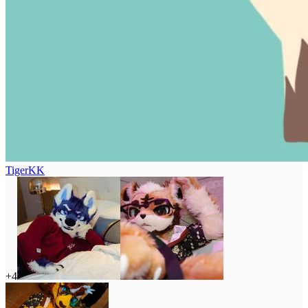
TigerKK
+4