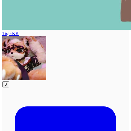
TigerKK
0