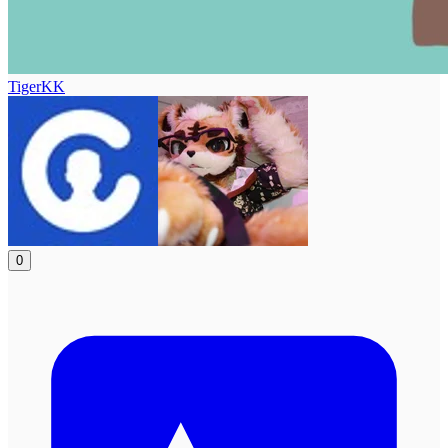
TigerKK
0